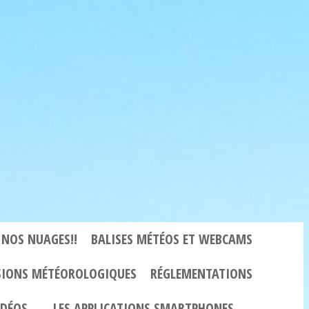
 NOS NUAGES!!
BALISES MÉTÉOS ET WEBCAMS
SIONS MÉTÉOROLOGIQUES
RÉGLEMENTATIONS
VIDÉOS…
LES APPLICATIONS SMARTPHONES ….