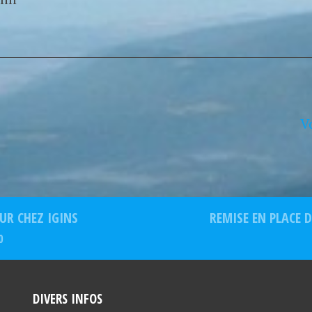
V
UR CHEZ IGINS
REMISE EN PLACE 
0
DIVERS INFOS