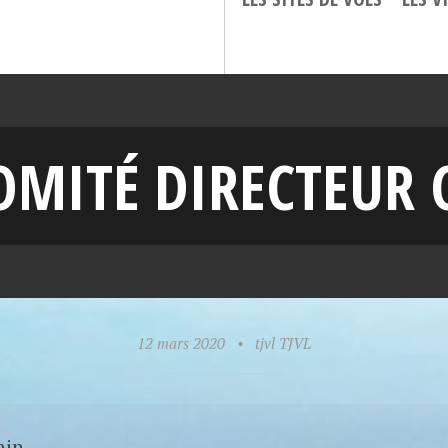
MITÉ DIRECTEUR 
12 mars 2020
•
tjvl TJVL
min