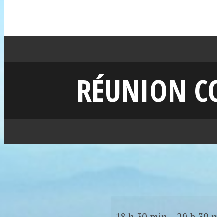
RÉUNION CO
18 h 30 min
–
20 h 30 