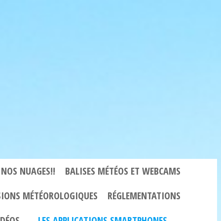
 NOS NUAGES!!
BALISES MÉTÉOS ET WEBCAMS
SIONS MÉTÉOROLOGIQUES
RÉGLEMENTATIONS
VIDÉOS…
LES APPLICATIONS SMARTPHONES ….