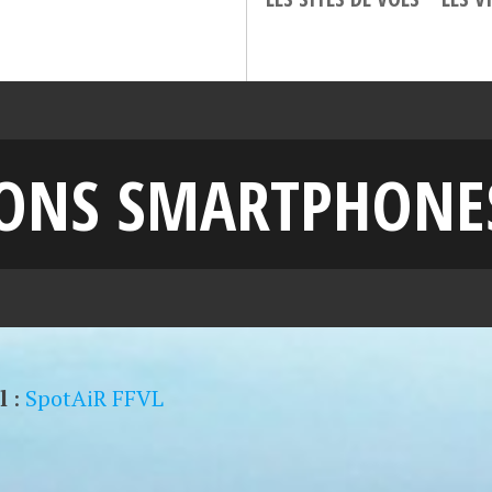
IONS SMARTPHONE
l
:
SpotAiR FFVL