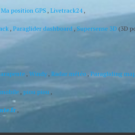
:
Ma position GPS
,
Livetrack24
,
ack
,
Paraglider dashboard
,
Supersense 3D
(3D po
arapente
,
Windy
,
Radar météo
,
Paragliding ma
mobile
,
piou piou
,
te.fr
,