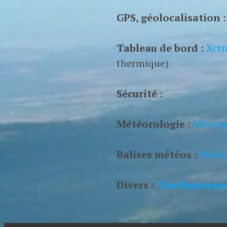
GPS, géolocalisation
Tableau de bord
:
Xctr
thermique)
Sécurité
:
Météorologie
:
Météop
Balises météos
:
Wind 
Divers
:
Toutleparapen