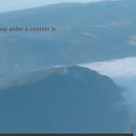
ur aider à centrer le
p
,