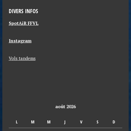
DIVERS INFOS
SpotAiR FFVL
Instagram
Vols tandems
août 2026
L
M
M
J
V
S
D