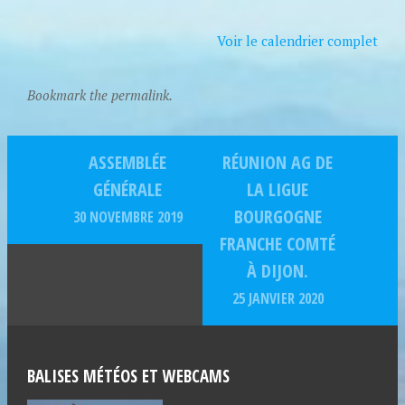
Voir le calendrier complet
Bookmark the permalink.
ASSEMBLÉE
RÉUNION AG DE
GÉNÉRALE
LA LIGUE
BOURGOGNE
30 NOVEMBRE 2019
FRANCHE COMTÉ
À DIJON.
25 JANVIER 2020
BALISES MÉTÉOS ET WEBCAMS