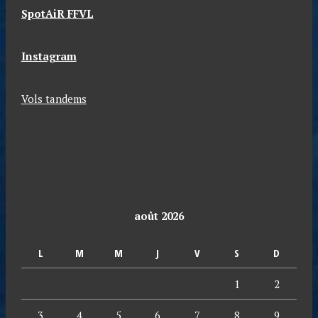
SpotAiR FFVL
Instagram
Vols tandems
août 2026
L
M
M
J
V
S
D
1
2
3
4
5
6
7
8
9