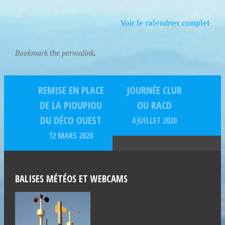
Voir le calendrier complet
Bookmark the permalink.
REMISE EN PLACE
JOURNÉE CLUB
DE LA PIOUPIOU
OU RACD
DU DÉCO OUEST
4 JUILLET 2020
12 MARS 2020
BALISES MÉTÉOS ET WEBCAMS